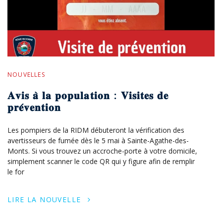
NOUVELLES
𝐀𝐯𝐢𝐬 𝐚̀ 𝐥𝐚 𝐩𝐨𝐩𝐮𝐥𝐚𝐭𝐢𝐨𝐧 : 𝐕𝐢𝐬𝐢𝐭𝐞𝐬 𝐝𝐞
𝐩𝐫𝐞́𝐯𝐞𝐧𝐭𝐢𝐨𝐧
Les pompiers de la RIDM débuteront la vérification des
avertisseurs de fumée dès le 5 mai à Sainte-Agathe-des-
Monts. Si vous trouvez un accroche-porte à votre domicile,
simplement scanner le code QR qui y figure afin de remplir
le for
LIRE LA NOUVELLE