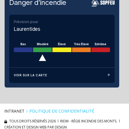
Danger d’incendie
Prévision pour:
Laurentides
Bas
Modéré
Élevé
Très Élevé
Extrême
VOIR SUR LA CARTE
INTRANET
POLITIQUE DE CONFIDENTIALITÉ
TOUS DROITS RÉSERVÉS 2026
RIDM - RÉGIE INCENDIE DES MONTS.
CRÉATION ET DESIGN WEB PAR DESIGN