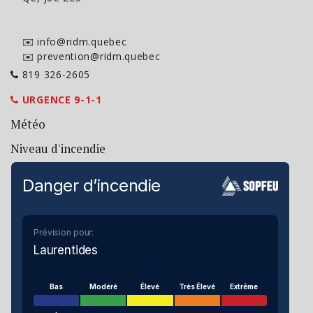
✉️ info@ridm.quebec
✉️ prevention@ridm.quebec
819 326-2605
URGENCE 9-1-1
Météo
Niveau d'incendie
Danger d’incendie
Prévision pour:
Laurentides
Bas
Modéré
Élevé
Très Élevé
Extrême