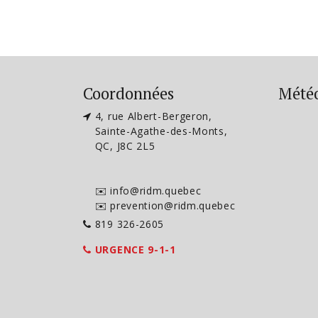
Coordonnées
Mété
4, rue Albert-Bergeron,
Sainte-Agathe-des-Monts,
QC, J8C 2L5
✉️ info@ridm.quebec
✉️ prevention@ridm.quebec
819 326-2605
URGENCE 9-1-1