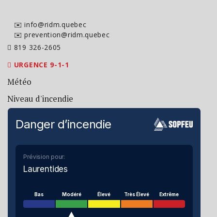
✉️ info@ridm.quebec
✉️ prevention@ridm.quebec
819 326-2605
URGENCE 9-1-1
Météo
Niveau d'incendie
Danger d’incendie
Prévision pour:
Laurentides
Bas
Modéré
Élevé
Très Élevé
Extrême